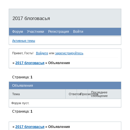
2017 блоговасья
Форум
Участники
Регистрация
Войти
Активные темы
Привет, Гость!
Войдите
или
зарегистрируйтесь
.
»
2017 блоговасья
»
Объявления
Страница:
1
Объявления
Последнее
Тема
Ответов
Просмотров
сообщение
Форум пуст.
Страница:
1
»
2017 блоговасья
»
Объявления